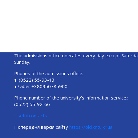
The admissions office operates every day except Saturda
Sunday.
Phones of the admissions office:
т. (0522) 55-93-13
т./viber +380950785900
Phone number of the university's information service.:
(0522) 55-92-66
Useful contacts
Попередня версія сайту
https://old.kntu.kr.ua