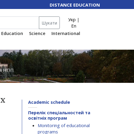
DISTANCE EDUCATION
Укр
|
Шукати
En
Education
Science
International
ня НПП
их
Academic schedule
Перелік спеціальностей та
освітніх програм
Monitoring of educational
programs