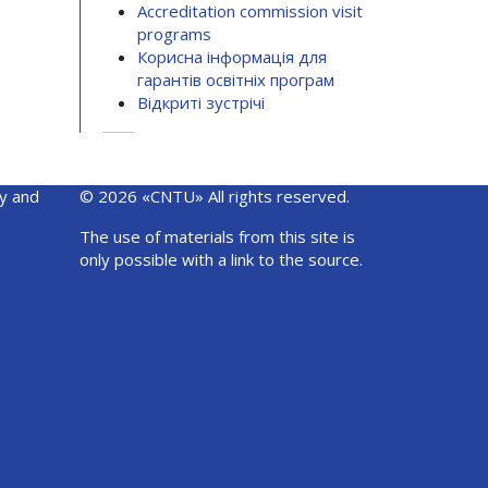
Accreditation commission visit
programs
Корисна інформація для
гарантів освітніх програм
Відкриті зустрічі
y and
© 2026 «CNTU» All rights reserved.
The use of materials from this site is
only possible with a link to the source.