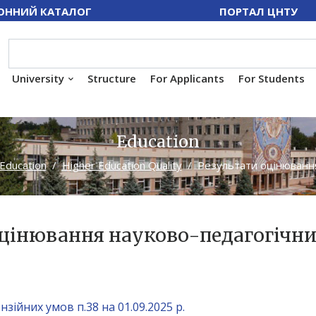
ОННИЙ КАТАЛОГ
ПОРТАЛ ЦНТУ
University
Structure
For Applicants
For Students
Education
Education
Higher Education Quality
Результати оцінюван
оцінювання науково-педагогічн
зійних умов п.38 на 01.09.2025 р.