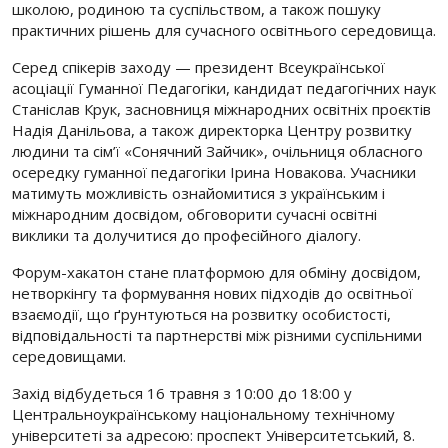
школою, родиною та суспільством, а також пошуку
практичних рішень для сучасного освітнього середовища.
Серед спікерів заходу — президент Всеукраїнської
асоціації Гуманної Педагогіки, кандидат педагогічних наук
Станіслав Крук, засновниця міжнародних освітніх проєктів
Надія Данільова, а також директорка Центру розвитку
людини та сім’ї «Сонячний Зайчик», очільниця обласного
осередку гуманної педагогіки Ірина Новакова. Учасники
матимуть можливість ознайомитися з українським і
міжнародним досвідом, обговорити сучасні освітні
виклики та долучитися до професійного діалогу.
Форум-хакатон стане платформою для обміну досвідом,
нетворкінгу та формування нових підходів до освітньої
взаємодії, що ґрунтуються на розвитку особистості,
відповідальності та партнерстві між різними суспільними
середовищами.
Захід відбудеться 16 травня з 10:00 до 18:00 у
Центральноукраїнському національному технічному
університеті за адресою: проспект Університетський, 8.