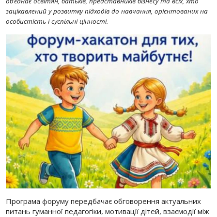
об’єднає освітян, батьків, представників бізнесу та всіх, хто
зацікавлений у розвитку підходів до навчання, орієнтованих на
особистість і суспільні цінності.
Програма форуму передбачає обговорення актуальних
питань гуманної педагогіки, мотивації дітей, взаємодії між