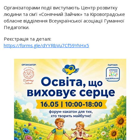
Організаторами події виступають Центр розвитку
людини та сім’ї «Сонячний Зайчик» та Кіровоградське
обласне відділення Всеукраїнської асоціації Гуманної
Педагогіки.
Реєстрація та деталі:
https://forms.gle/dYYRbVu7Cf59YhHx5