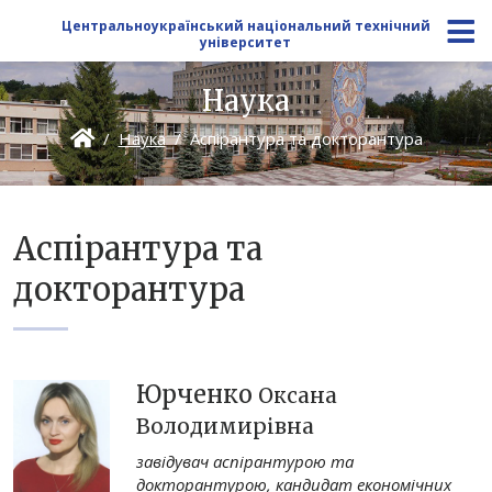
Центральноукраїнський національний технічний
університет
Наука
Наука
Аспірантура та докторантура
Аспірантура та
докторантура
Юрченко
Оксана
Володимирівна
завідувач аспірантурою та
докторантурою, кандидат економічних