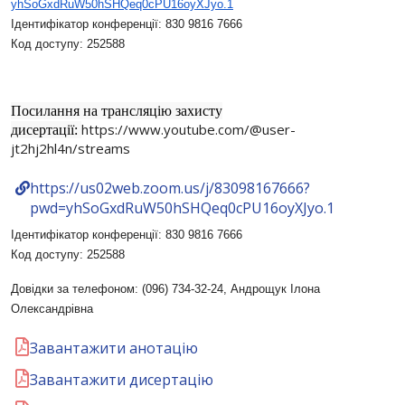
yhSoGxdRuW50hSHQeq0cPU16oyXJyo
.1
Ідентифікатор конференції: 830 9816 7666
Код доступу: 252588
Посилання на трансляцію захисту
https://www.youtube.com/@user-
дисертації:
jt2hj2hl4n/streams
https://us02web.zoom.us/j/83098167666?
pwd=yhSoGxdRuW50hSHQeq0cPU16oyXJyo.1
Ідентифікатор конференції: 830 9816 7666
Код доступу: 252588
Довідки за телефоном: (096) 734-32-24, Андрощук Ілона
Олександрівна
Завантажити анотацію
Завантажити дисертацію