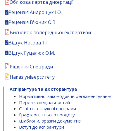
Облікова картка дисертації
Рецензія Андрощук І.О.
Рецензія В'юник О.В.
Висновок попередньої експертизи
Відгук Носова Т.І.
Відгук Гуцалюк О.М.
Рішення Cпецради
Наказ університету
Аспірантура та докторантура
Нормативно-законодавче регламентування
Перелік спеціальностей
Освітньо-наукові програми
Графік освітнього процесу
Шаблони, зразки документів
Вступ до аспірантури