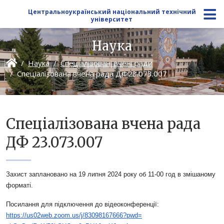
Центральноукраїнський національний технічний
університет
Наука
Наука
Спеціалізовані вчені ради
Спеціалізована вчена рада ДФ23.073.007
Спеціалізована вчена рада
ДФ 23.073.007
Захист заплановано на 19 липня 2024 року об 11-00 год в змішаному
форматі.
Посилання для підключення до відеоконференції:
https://us02web.zoom.us/j/
83098167666?pwd=