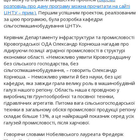
розповідь про дану програму можна прочитати на сайті
ЦНТУ – прим.).
Першим успішним проектом, реалізованим
за цією програмою, була розробка кафедри
сільгоспмашинобудування ЦНТУ».
Керівник Департаменту інфраструктури та промисловості
Кіровоградської ОДА Олександр Корнюша нагадав про
лідируючи позиції аграрної промисловості в структурі
економіки області. «Неможливо уявити Кіровоградщину
без сільського господарства, без
сільгоспмашинобудування, – говорить Олександр
Корнюша. – Неможливо уявити й без науки, без цієї
кафедри, яка завжди грала велику роль в машинобудівній
галузі нашого регіону. Область наша є провідною у
виробництві ґрунтообробної та посівної техніки,
гідравлічних агрегатів. Питома вага сільськогосподарської
техніки в загальному обсязі промислової продукції регіону
складає більше 13%, а це найкращий показник серед усіх
галузей промисловості, після харчової.
Говорячи словами Нобелівського лауреата Фредерік