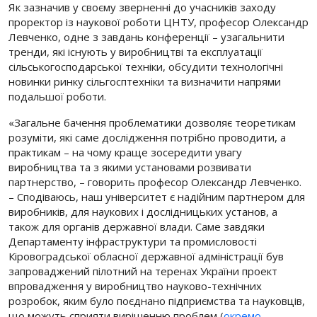
Як зазначив у своєму зверненні до учасників заходу
проректор із наукової роботи ЦНТУ, професор Олександр
Левченко, одне з завдань конференції – узагальнити
тренди, які існують у виробництві та експлуатації
сільськогосподарської техніки, обсудити технологічні
новинки ринку сільгосптехніки та визначити напрями
подальшої роботи.
«Загальне бачення проблематики дозволяє теоретикам
розуміти, які саме дослідження потрібно проводити, а
практикам – на чому краще зосередити увагу
виробництва та з якими установами розвивати
партнерство, – говорить професор Олександр Левченко.
– Сподіваюсь, наш університет є надійним партнером для
виробників, для наукових і дослідницьких установ, а
також для органів державної влади. Саме завдяки
Департаменту інфраструктури та промисловості
Кіровоградської обласної державної адміністрації був
запроваджений пілотний на теренах України проект
впровадження у виробництво науково-технічних
розробок, яким було поєднано підприємства та науковців,
що можуть сприяти вирішенню проблем (
окремо