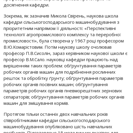
досягнення кафедри.
Зокрема, як зазначив Микола Свірень, наукова школа
кафедри сільськогосподарського машинобудування з
пріоритетним напрямом її діяльності: «Перспективні
технології агропромислового комплексу та переробної
промисловості», була створена у 1967 році професором
В.Ю.Комарістовим. Потім наукову школу очолював
професор П.В.Сисолін, зараз керівником наукової школи є
професор В.М.Сало. науковці кафедри працюють над
вирішенням таких проблем: обґрунтування параметрів
робочих органів машин для подрібнення рослинних
решток та обробітку ґрунту; обґрунтування параметрів
робочих органів посівних машин; обґрунтування
параметрів робочих органів пневморешітних зернових
сепараторів; обґрунтування параметрів робочих органів
машин для змішування кормів.
Протягом тільки останніх двох навчальних років
співробітниками кафедри сільськогосподарського
машинобудування опубліковано шість навчальних
посібників. Підготовлено 18 методичних вказівок для