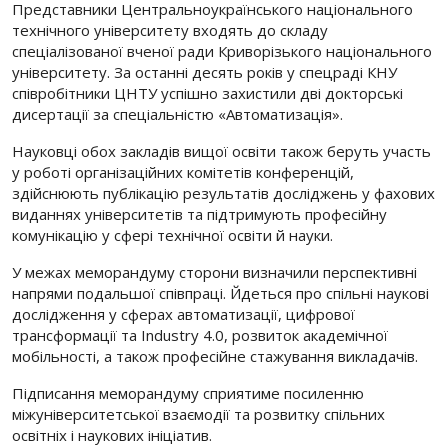
Представники Центральноукраїнського національного
технічного університету входять до складу
спеціалізованої вченої ради Криворізького національного
університету. За останні десять років у спецраді КНУ
співробітники ЦНТУ успішно захистили дві докторські
дисертації за спеціальністю «Автоматизація».
Науковці обох закладів вищої освіти також беруть участь
у роботі організаційних комітетів конференцій,
здійснюють публікацію результатів досліджень у фахових
виданнях університетів та підтримують професійну
комунікацію у сфері технічної освіти й науки.
У межах меморандуму сторони визначили перспективні
напрями подальшої співпраці. Йдеться про спільні наукові
дослідження у сферах автоматизації, цифрової
трансформації та Industry 4.0, розвиток академічної
мобільності, а також професійне стажування викладачів.
Підписання меморандуму сприятиме посиленню
міжуніверситетської взаємодії та розвитку спільних
освітніх і наукових ініціатив.