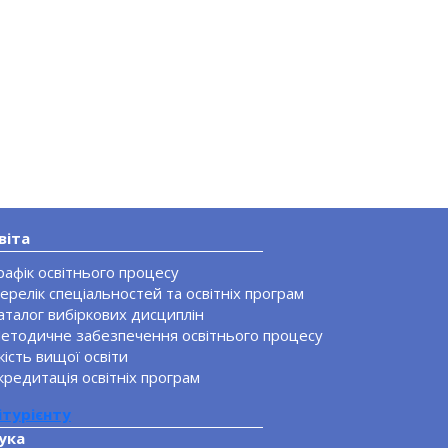
віта
рафік освітнього процесу
ерелік спеціальностей та освітніх програм
аталог вибіркових дисциплін
етодичне забезпечення освітнього процесу
кість вищої освіти
кредитація освітніх програм
ітурієнту
ука