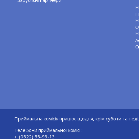
Зарубіжні партнери
Н
Н
Н
С
Н
А
С
Приймальна комісія працює щодня, крім суботи та неділ
Телефони приймальної комісії:
т. (0522) 55-93-13