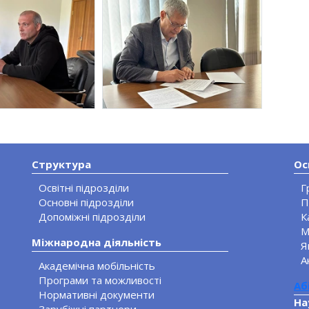
Структура
Ос
Освітні підрозділи
Г
Основні підрозділи
П
Допоміжні підрозділи
К
М
Міжнародна діяльність
Я
А
Академічна мобільність
Програми та можливості
Аб
Нормативні документи
На