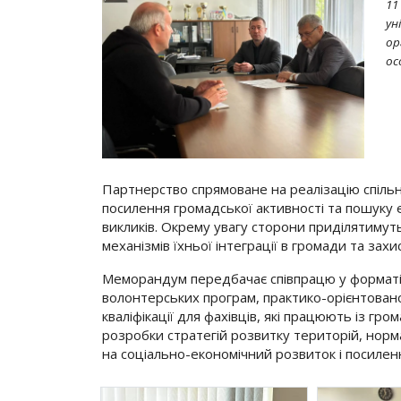
11
ун
ор
ос
Партнерство спрямоване на реалізацію спільни
посилення громадської активності та пошуку
викликів. Окрему увагу сторони приділятимут
механізмів їхньої інтеграції в громади та захис
Меморандум передбачає співпрацю у форматі с
волонтерських програм, практико-орієнтован
кваліфікації для фахівців, які працюють із г
розробки стратегій розвитку територій, норм
на соціально-економічний розвиток і посилен