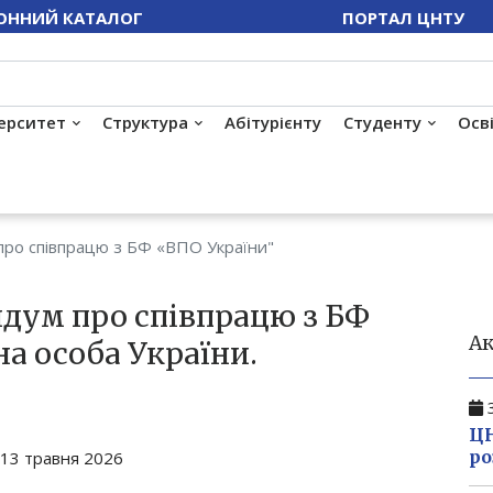
ОННИЙ КАТАЛОГ
ПОРТАЛ ЦНТУ
ерситет
Структура
Абітурієнту
Студенту
Осв
ро співпрацю з БФ «ВПО України"
дум про співпрацю з БФ
Ак
а особа України.
3
ЦН
ро
13 травня 2026