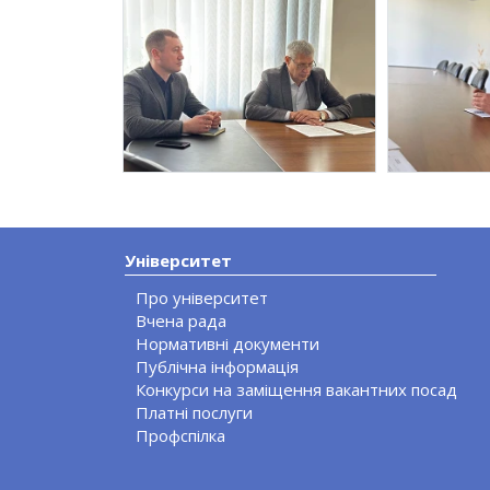
Університет
Про університет
Вчена рада
Нормативні документи
Публічна інформація
Конкурси на заміщення вакантних посад
Платні послуги
Профспілка