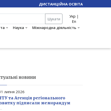
ДИСТАНЦІЙНА ОСВІТА
Укр
|
Шукати
En
іта
Наука
Міжнародна діяльність
туальні новини
1 липня 2026
ТУ та Агенція регіонального
звитку підписали меморандум