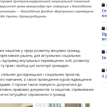
 травня Центральноукраїнський національний технічний
2
іверситет уклав меморандум про співпрацю з благодійною
Ст
ганізацією — благодійним фондом «Внутрішньо переміщена
ко
оба України. Кіровоградщина».
2
Пр
вс
х ініціатив у сфері розвитку місцевих громад,
2
 ефективних рішень для актуальних соціальних
In
ь підтримці внутрішньо переміщених осіб, розвитку
ту прав і свобод цієї категорії громадян.
1
пільних дослідницьких і соціальних проєктів,
З 
ого навчання, а також проведення курсів підвищення
ромадами. Сторони також планують долучатися до
ативно-правових документів та ініціатив, спрямованих
ня інституційної спроможності громад.