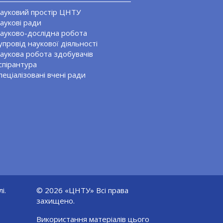
ауковий простір ЦНТУ
аукові ради
ауково-дослідна робота
упровід наукової діяльності
аукова робота здобувачів
спірантура
пеціалізовані вчені ради
і.
© 2026 «ЦНТУ» Всі права
захищено.
Використання матеріалів цього