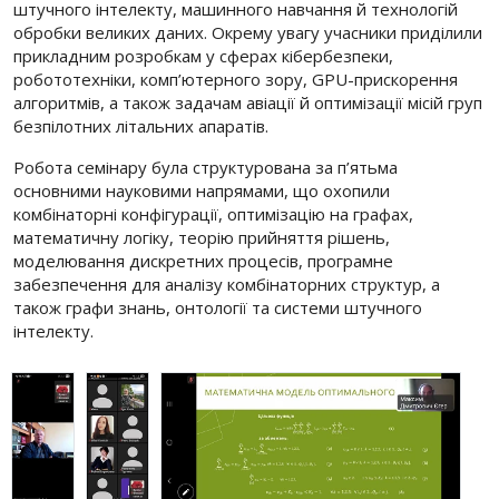
штучного інтелекту, машинного навчання й технологій
обробки великих даних. Окрему увагу учасники приділили
прикладним розробкам у сферах кібербезпеки,
робототехніки, комп’ютерного зору, GPU-прискорення
алгоритмів, а також задачам авіації й оптимізації місій груп
безпілотних літальних апаратів.
Робота семінару була структурована за п’ятьма
основними науковими напрямами, що охопили
комбінаторні конфігурації, оптимізацію на графах,
математичну логіку, теорію прийняття рішень,
моделювання дискретних процесів, програмне
забезпечення для аналізу комбінаторних структур, а
також графи знань, онтології та системи штучного
інтелекту.