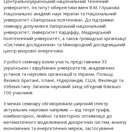
Центральноукраїнський національний технічний
університет, Інститут кібернетики імені В.М. Глушкова
Національної академії наук України та Національний
університет «Запорізька політехніка». До підтримки
семінару долучилися Запорізький національний
університет, Університет Кардіффу, Мадридський
політехнічний університет, а також громадські організації
«Системні дослідження» та Міжнародний дослідницький
центр вихрової енергетики.
У роботі семінару взяли участь представники 33
українських і зарубіжних університетів, академічних
установ та наукових організацій із України, Польщі,
Великої Британії, Іспанії, Нідерландів, США, Фінляндії та
Узбекистану. Загалом науковий захід об’єднав близько
100 учасників.
У межах семінару обговорювали широкий спектр
актуальних наукових напрямів — від теорії графів,
комбінаторної, лінійної та векторної оптимізації до
математичного моделювання дискретних систем, аналізу
економічних та енергетичних мереж, застосування