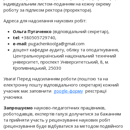
індивідуальним листом-поданням на кожну окрему
роботу за підписом ректора (проректора).
Адреса для надсилання наукових робіт:
Ольга Пугаченко
(відповідальний секретар),
tel:
+380505729740,
e-mail:
pugachenkoolga@gmail.com
доцент кафедри аудиту, обліку та оподаткування,
Центральноукраїнський національний технічний
університет, проспект Університетський, 8, м.
Кропивницький, 25030
Увага! Перед надсиланням роботи (поштою та на
електронну пошту відповідального секретаря) кожний
учасник має заповнити
google-форму
реєстрації
учасника.
Запрошуємо
науково-педагогічних працівників,
роботодавців, експертів галузі долучитися за бажанням
та прийняти участь у рецензуванні наукових робіт
(рецензування буде відбуватися за методом подвійного