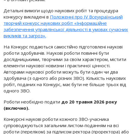
Детальні вимоги щодо наукових робіт та процедура
конкурсу викладені в
Положенні про IV Всеукраїнський
творчий конкурс наукових робіт «Інформаційне
забезпечення управлінської діяльності в умовах сучасних
викликів та загроз».
На Конкурс подаються самостійно підготовлені наукові
роботи здобувачів. Наукові роботи повинні бути
дослідницькими, творчими за своїм характером, містити
елементи наукової новизни і практичної цінності.
Авторами наукової роботи можуть бути один чи два
здобувача (з одного або різних ЗВО). Кількість наукових
робіт, поданих на Конкурс, має бути не більше трьох від
одного ЗВО.
Роботи необхідно подати
до 20 травня 2026 року
(включно).
Конкурсні наукові роботи кожного ЗВО-учасника
супроводжуються загальним листом-поданням на всі
роботи (переліком) за підписом ректора (проректора) або