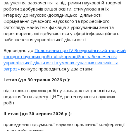
залучення, заохочення та підтримки наукової й творчої
роботи здобувачів вищої освіти, стимулювання їх
інтересу до науково-дослідницької діяльності,
формування сучасного наукового та професійного
світогляду майбутніх фахівців з урахуванням змін та
перетворень, які відбуваються у сфері інформаційного
забезпечення управлінської діяльності.
Відповідно до
Положення про IV Всеукраїнський творчий
конкурс наукових робіт «Інформаційне забезпечення
управлінської діяльності в умовах сучасних викликів та
загроз»
конкурс проводиться у два етапи:
І етап (до 30 травня 2026 р.):
підготовка наукових робіт у закладах вищої освітити,
подання їх на адресу ЦНТУ, рецензування наукових
робіт.
ІІ етап (до 30 червня 2026 р.):
проведення підсумкової науково-практичної конференції
– в он-лайн режимі.