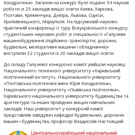
Кондратюка». Загалом на конкурс було подано 54 наукові
роботи із 25 закладів вищої освіти Києва, Харкова,
Полтави, Кременчука, Дніпра, Львова, Одеси,
Кропивницького, Маріуполя. На підсумковій науково-
практичній конференції ІІ туру Всеукраїнського конкурсу
студентських наукових робіт зі спеціальності «Галузеве
машинобудування (підйомно-транспортні, дорожні,
будівельні, меліоративні машини і обладнання)»
виступили 32 студенти із 20 закладів вищої освіти.
До складу Галузевої конкурсної комісії увійшли науковці
Національного технічного університету «Харківський
політехнічний інститут», Національного університету
«Полтавська політехніка імені Юрія Кондратюка»,
Національного університету «Львівська політехніка»,
Харківського національного університету будівництва та
архітектури та інших провідних вищих навчальних
закладів. Наш університет у конкурсній комісії
представляв завідувач кафедри будівельних, дорожніх
машин і будівництва, професор Владислав Настоящий.