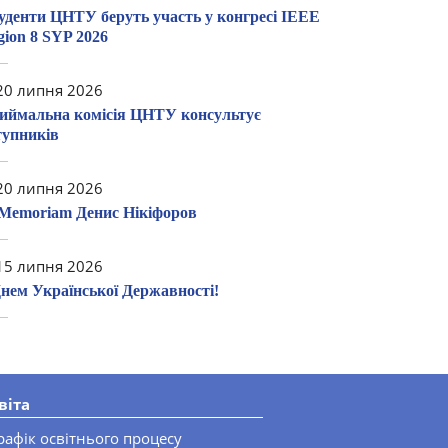
уденти ЦНТУ беруть участь у конгресі IEEE
gion 8 SYP 2026
0 липня 2026
иймальна комісія ЦНТУ консультує
тупників
0 липня 2026
 Memoriam Денис Нікіфоров
5 липня 2026
Днем Української Державності!
віта
рафік освітнього процесу