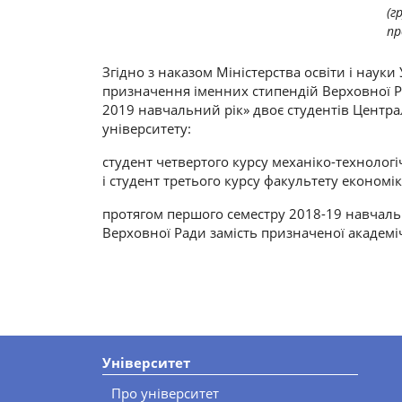
(г
пр
Згідно з наказом Міністерства освіти і наук
призначення іменних стипендій Верховної Ра
2019 навчальний рік» двоє студентів Центр
університету:
студент четвертого курсу механіко-технолог
і студент третього курсу факультету економік
протягом першого семестру 2018-19 навчаль
Верховної Ради замість призначеної академіч
Університет
Про університет