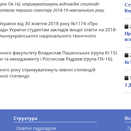
рупа ПА-16), отримуватимуть відповідні стипендії
Ст
отягом першого семестру 2018-19 навчального року.
Re
и України від 30 жовтня 2018 року №1174 «Про
2
ди України студентам закладів вищої освіти на 2018-
Пр
альноукраїнського національного технічного
вс
ічного факультету Владислав Пашинських (група КІ-15)
2
и та менеджменту і Ростислав Рєдрєєв (група ПА-16),
In
ного року отримуватимуть іменні стипендій
ної стипендії.
1
З 
Структура
Ос
Освітні підрозділи
Г