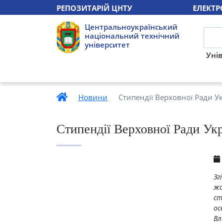
РЕПОЗИТАРІЙ ЦНТУ
ЕЛЕКТР
Центральноукраїнський
національний технічний
університет
Уні
Новини
Стипендії Верховної Ради У
Стипендії Верховної Ради У
Зг
жо
ст
ос
Вл