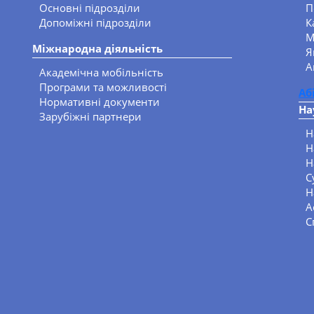
Основні підрозділи
П
Допоміжні підрозділи
К
М
Міжнародна діяльність
Я
А
Академічна мобільність
Програми та можливості
Аб
Нормативні документи
На
Зарубіжні партнери
Н
Н
Н
С
Н
А
С