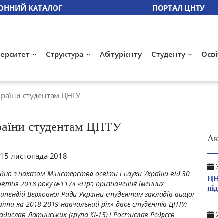
ОННИЙ КАТАЛОГ
ПОРТАЛ ЦНТУ
верситет
Структура
Абітурієнту
Студенту
Осві
країни студентам ЦНТУ
країни студентам ЦНТУ
Ак
15 листопада 2018
3
ідно з наказом Міністерства освіти і науки України від 30
ЦН
втня 2018 року №1174 «Про призначення іменних
пі
ипендій Верховної Ради України студентам закладів вищої
віти на 2018-2019 навчальний рік» двоє студентів ЦНТУ:
2
адислав Латинських (група КІ-15) і Ростислав Рєдрєєв