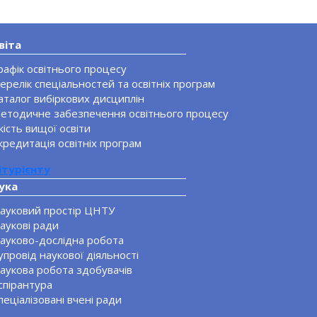
віта
рафік освітнього процесу
ерелік спеціальностей та освітніх програм
аталог вибіркових дисциплін
етодичне забезпечення освітнього процесу
кість вищої освіти
кредитація освітніх програм
ітурієнту
ука
ауковий простір ЦНТУ
аукові ради
ауково-дослідна робота
упровід наукової діяльності
аукова робота здобувачів
спірантура
пеціалізовані вчені ради