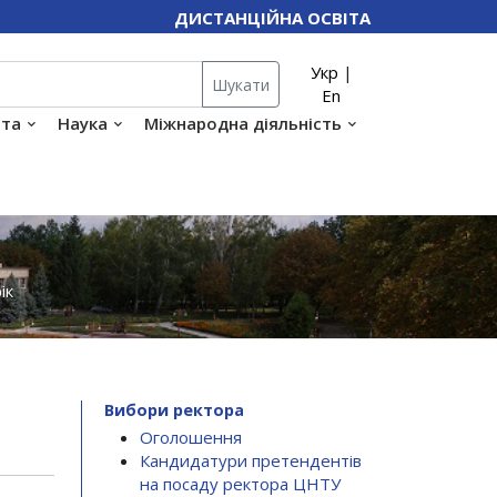
ДИСТАНЦІЙНА ОСВІТА
Укр
|
Шукати
En
іта
Наука
Міжнародна діяльність
ік
Вибори ректора
Оголошення
Кандидатури претендентів
на посаду ректора ЦНТУ