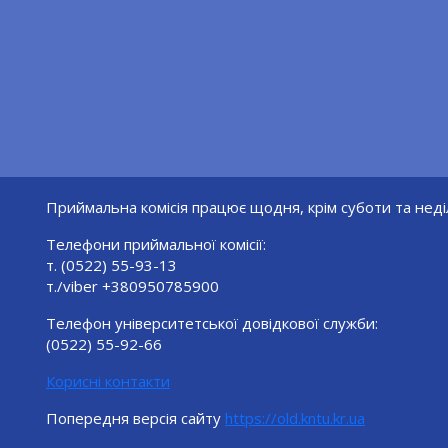
Приймальна комісія працює щодня, крім суботи та неділ
Телефони приймальної комісії:
т. (0522) 55-93-13
т./viber +380950785900
Телефон університетської довідкової служби:
(0522) 55-92-66
Корисні контакти
Попередня версія сайту
https://old.kntu.kr.ua