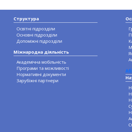
Структура
Ос
Освітні підрозділи
Г
Основні підрозділи
П
Допоміжні підрозділи
К
М
Міжнародна діяльність
Я
А
Академічна мобільність
Програми та можливості
Аб
Нормативні документи
На
Зарубіжні партнери
Н
Н
Н
С
Н
А
С