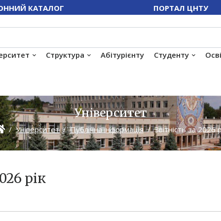
ОННИЙ КАТАЛОГ
ПОРТАЛ ЦНТУ
ерситет
Структура
Абітурієнту
Студенту
Осв
Університет
Університет
Публічна інформація
Звітність за 2026 р
026 рік