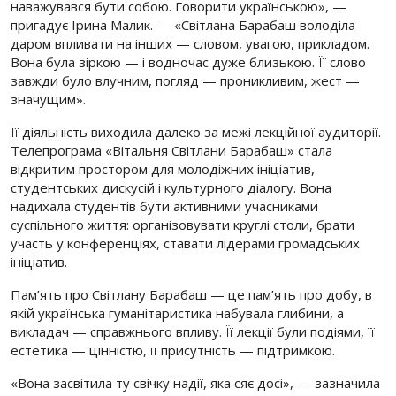
наважувався бути собою. Говорити українською», —
пригадує Ірина Малик. — «Світлана Барабаш володіла
даром впливати на інших — словом, увагою, прикладом.
Вона була зіркою — і водночас дуже близькою. Її слово
завжди було влучним, погляд — проникливим, жест —
значущим».
Її діяльність виходила далеко за межі лекційної аудиторії.
Телепрограма «Вітальня Світлани Барабаш» стала
відкритим простором для молодіжних ініціатив,
студентських дискусій і культурного діалогу. Вона
надихала студентів бути активними учасниками
суспільного життя: організовувати круглі столи, брати
участь у конференціях, ставати лідерами громадських
ініціатив.
Пам’ять про Світлану Барабаш — це пам’ять про добу, в
якій українська гуманітаристика набувала глибини, а
викладач — справжнього впливу. Її лекції були подіями, її
естетика — цінністю, її присутність — підтримкою.
«Вона засвітила ту свічку надії, яка сяє досі», — зазначила