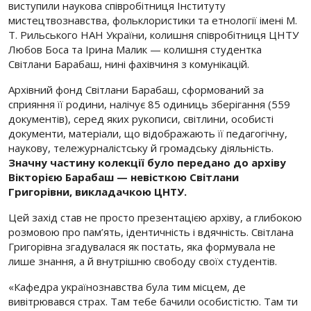
виступили наукова співробітниця Інституту
мистецтвознавства, фольклористики та етнології імені М.
Т. Рильського НАН України, колишня співробітниця ЦНТУ
Любов Боса та Ірина Малик — колишня студентка
Світлани Барабаш, нині фахівчиня з комунікацій.
Архівний фонд Світлани Барабаш, сформований за
сприяння її родини, налічує 85 одиниць зберігання (559
документів), серед яких рукописи, світлини, особисті
документи, матеріали, що відображають її педагогічну,
наукову, тележурналістську й громадську діяльність.
Значну частину колекції було передано до архіву
Вікторією Барабаш — невісткою Світлани
Григорівни, викладачкою ЦНТУ.
Цей захід став не просто презентацією архіву, а глибокою
розмовою про пам’ять, ідентичність і вдячність. Світлана
Григорівна згадувалася як постать, яка формувала не
лише знання, а й внутрішню свободу своїх студентів.
«Кафедра українознавства була тим місцем, де
вивітрювався страх. Там тебе бачили особистістю. Там ти