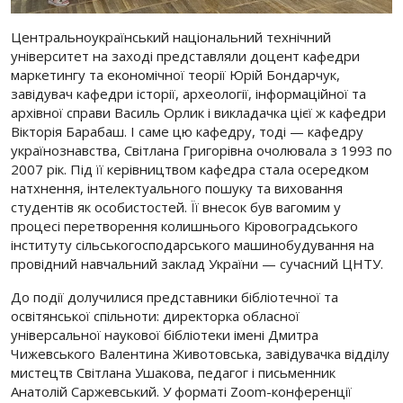
Центральноукраїнський національний технічний
університет на заході представляли доцент кафедри
маркетингу та економічної теорії Юрій Бондарчук,
завідувач кафедри історії, археології, інформаційної та
архівної справи Василь Орлик і викладачка цієї ж кафедри
Вікторія Барабаш. І саме цю кафедру, тоді — кафедру
українознавства, Світлана Григорівна очолювала з 1993 по
2007 рік. Під її керівництвом кафедра стала осередком
натхнення, інтелектуального пошуку та виховання
студентів як особистостей. Її внесок був вагомим у
процесі перетворення колишнього Кіровоградського
інституту сільськогосподарського машинобудування на
провідний навчальний заклад України — сучасний ЦНТУ.
До події долучилися представники бібліотечної та
освітянської спільноти: директорка обласної
універсальної наукової бібліотеки імені Дмитра
Чижевського Валентина Животовська, завідувачка відділу
мистецтв Світлана Ушакова, педагог і письменник
Анатолій Саржевський. У форматі Zoom-конференції