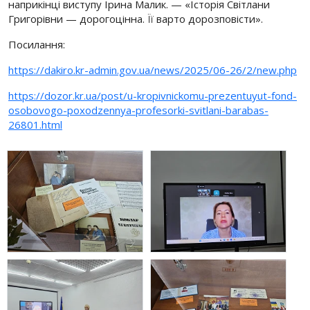
наприкінці виступу Ірина Малик. — «Історія Світлани
Григорівни — дорогоцінна. Її варто дорозповісти».
Посилання:
https://dakiro.kr-admin.gov.ua/news/2025/06-26/2/new.php
https://dozor.kr.ua/post/u-kropivnickomu-prezentuyut-fond-
osobovogo-poxodzennya-profesorki-svitlani-barabas-
26801.html