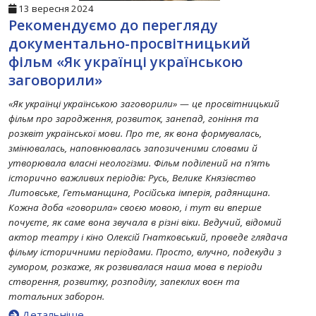
13 вересня 2024
Рекомендуємо до перегляду
документально-просвітницький
фільм «Як українці українською
заговорили»
«Як українці українською заговорили» — це просвітницький
фільм про зародження, розвиток, занепад, гоніння та
розквіт української мови. Про те, як вона формувалась,
змінювалась, наповнювалась запозиченими словами й
утворювала власні неологізми. Фільм поділений на п’ять
історично важливих періодів: Русь, Велике Князівство
Литовське, Гетьманщина, Російська імперія, радянщина.
Кожна доба «говорила» своєю мовою, і тут ви вперше
почуєте, як саме вона звучала в різні віки. Ведучий, відомий
актор театру і кіно Олексій Гнатковський, проведе глядача
фільму історичними періодами. Просто, влучно, подекуди з
гумором, розкаже, як розвивалася наша мова в періоди
створення, розвитку, розподілу, запеклих воєн та
тотальних заборон.
Детальніше