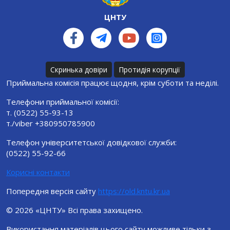
ЦНТУ
Скринька довіри
Протидія корупції
Приймальна комісія працює щодня, крім суботи та неділі.
Телефони приймальної комісії:
т. (0522) 55-93-13
т./viber +380950785900
Телефон університетської довідкової служби:
(0522) 55-92-66
Корисні контакти
Попередня версія сайту
https://old.kntu.kr.ua
© 2026 «ЦНТУ» Всі права захищено.
Використання матеріалів цього сайту можливе тільки з