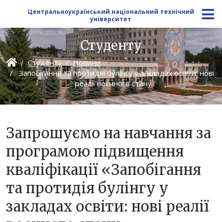
Центральноукраїнський національний технічний
університет
Студенту
Студенту
Новини
Запобігання та протидія булінгу у закладах освіти: нові
реалії воєнного стану
Запрошуємо на навчання за
програмою підвищення
кваліфікації «Запобігання
та протидія булінгу у
закладах освіти: нові реалії