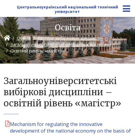
Центральноукраїнський національний технічний
університет
Освіта
Освіта
Каталог вибіркових дисциплін
Загальноуніверситетські вибіркові дисципліни
Освітній рівень «магістр»
Загальноуніверситетські
вибіркові дисципліни –
освітній рівень «магістр»
Mechanism for regulating the innovative
development of the national economy on the basis of